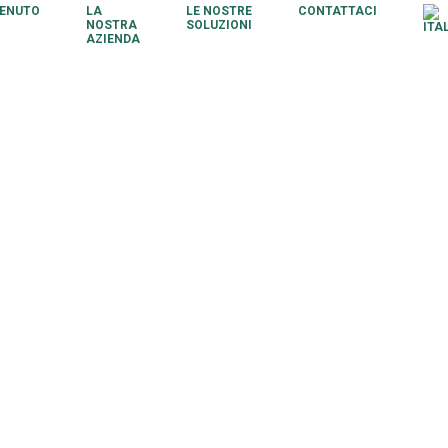
ENUTO
LA
LE NOSTRE
CONTATTACI
NOSTRA
SOLUZIONI
AZIENDA
HELIOS FRAISE