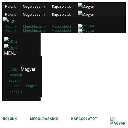
Rólunk
Megoldàsaink
Kapcsolatot
Rólunk
Megoldàsaink
Kapcsolatot
Rólunk
Megoldàsaink
Kapcsolatot
Rólunk
Megoldàsaink
Kapcsolatot
Magyar
polski
Deutsch
Español
Italiano
English
Français
RÓLUNK
MEGOLDÀSAINK
KAPCSOLATOT