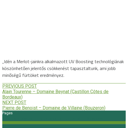
Alain Tourenne – Domaine
Beynat (Castillon Côtes de
Bordeaux)
24 december 2024
-
„Idén a Merlot-jainkra alkalmazott UV Boosting technológiának
köszönhetően jelentős csökkenést tapasztaltunk, ami jobb
minőségű fürtöket eredményez.
PREVIOUS POST
Alain Tourenne – Domaine Beynat (Castillon Côtes de
Bordeaux)
NEXT POST
Pierre de Benoist – Domaine de Villaine (Bouzeron)
Pages
Mentions Légales
Politique de confidentialité
Megoldásaink